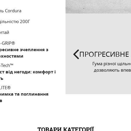
ль Cordura
Я УДАРІВ
ільністю 200Г
о для забезпечення
итай
чинку.
-GRIP®
ресивне зчеплення з
ПРОГРЕСИВНЕ
рхностями
Previous
Гума різної щіль
-Tech™
дозволяють впев
ст від негоди: комфорт і
ть
LITE®
римка та поглинання
в
ТОВАРИ КАТЕГОРІЇ