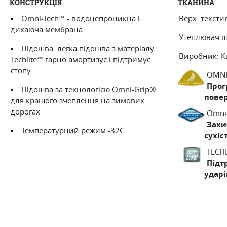
:
:
КОНСТРУКЦІЯ
ТКАНИНА
TECHLITE®
Omni-Tech™ - водонепроникна і
Верх: тексти
дихаюча мембрана
ПІДТРИМКА ТА ПОГЛИНАНН
Утеплювач щ
Підошва: легка підошва з матеріалу
Технологія Techlite була створена спеціальн
Виробник: К
Techlite™ гарно амортизує і підтримує
комфорту під час активного відпо
стопу.
OMNI
Прог
Підошва за технологією Omni-Grip®
пове
для кращого зчеплення на зимових
дорогах
Omni
Захи
Температурний режим -32С
сухіс
TECH
Підт
ударі