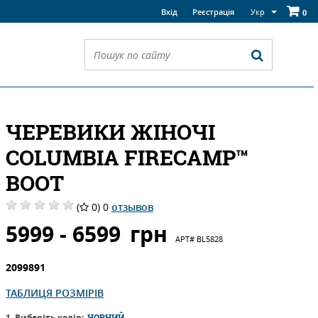
Укр
Вхід
Реєстрація
0
ЧЕРЕВИКИ ЖІНОЧІ
COLUMBIA FIRECAMP™
BOOT
(
0) 0
отзывов
5999 - 6599
грн
АРТ#
BL5828
2099891
ТАБЛИЦЯ РОЗМІРІВ
1. Виберіть колір:
ЧОРНИЙ