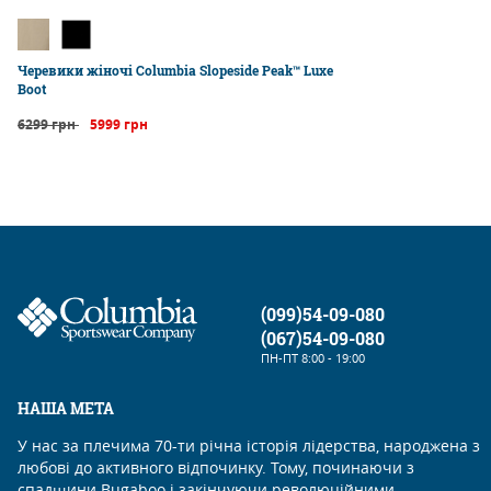
Черевики жіночі Columbia Slopeside Peak™ Luxe
Boot
6299 грн
5999 грн
(099)54-09-080
(067)54-09-080
ПН-ПТ
8:00 - 19:00
НАША МЕТА
У нас за плечима 70-ти річна історія лідерства, народжена з
любові до активного відпочинку. Тому, починаючи з
спадщини Bugaboo і закінчуючи революційними