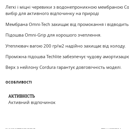
Легкі і міцні черевики з водонепроникною мембраною Co
вибір для активного відпочинку на природі
Мембрана Omni-Tech захищає від промокання і відводит
Підошва Omni-Grip для хорошого зчеплення.
Утеплювач вагою 200 гр/м2 надійно захищає від холоду.
Проміжна підошва Techlite забезпечує чудову амортизацію
Верх з нейлону Cordura гарантує довговічність моделі.
ОСОБЛИВОСТI
АКТИВНIСТЬ
Активний відпочинок