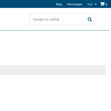
Укр
Вхід
Реєстрація
0
І