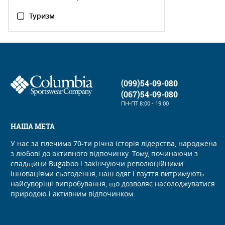
Туризм
(099)54-09-080
(067)54-09-080
ПН-ПТ
8:00 - 19:00
НАША МЕТА
У нас за плечима 70-ти річна історія лідерства, народжена
з любові до активного відпочинку. Тому, починаючи з
спадщини Bugaboo і закінчуючи революційними
інноваціями сьогодення, наш одяг і взуття витримують
найсуворіші випробування, що дозволяє насолоджуватися
природою і активним відпочинком.