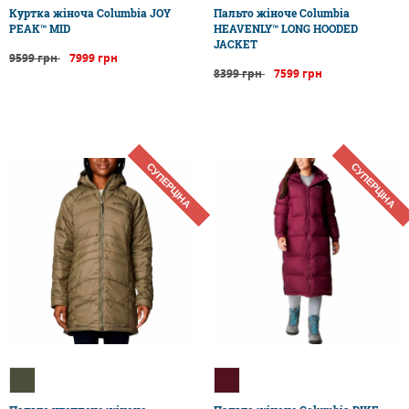
Куртка жіноча Columbia JOY
Пальто жіноче Columbia
PEAK™ MID
HEAVENLY™ LONG HOODED
JACKET
9599 грн
7999 грн
8399 грн
7599 грн
СУПЕРЦІНА
СУПЕРЦІНА