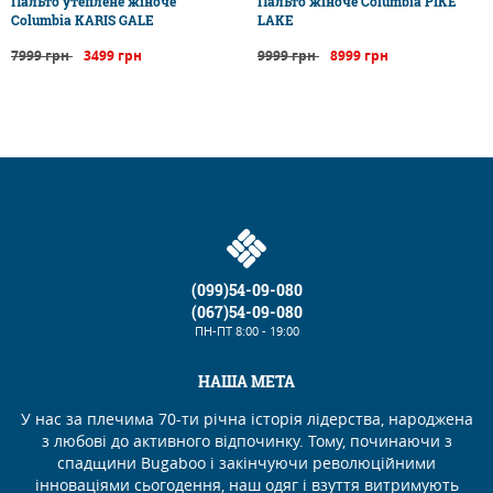
Пальто утеплене жіноче
Пальто жіноче Columbia PIKE
Columbia KARIS GALE
LAKE
7999 грн
3499 грн
9999 грн
8999 грн
(099)54-09-080
(067)54-09-080
ПН-ПТ
8:00 - 19:00
НАША МЕТА
У нас за плечима 70-ти річна історія лідерства, народжена
з любові до активного відпочинку. Тому, починаючи з
спадщини Bugaboo і закінчуючи революційними
інноваціями сьогодення, наш одяг і взуття витримують