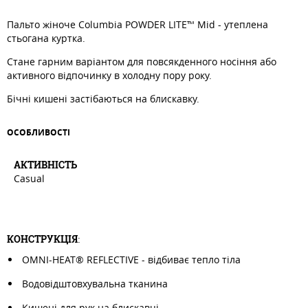
Пальто жіноче Columbia POWDER LITE™ Mid - утеплена
стьогана куртка.
Стане гарним варіантом для повсякденного носіння або
активного відпочинку в холодну пору року.
Бічні кишені застібаються на блискавку.
ОСОБЛИВОСТI
АКТИВНIСТЬ
Casual
КОНСТРУКЦІЯ
:
OMNI-HEAT® REFLECTIVE - відбиває тепло тіла
Водовідштовхувальна тканина
Кишені для рук на блискавці.