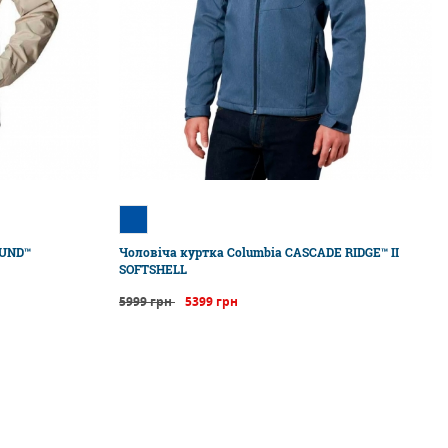
OUND™
Чоловіча куртка Columbia CASCADE RIDGE™ II
SOFTSHELL
5999 грн
5399 грн