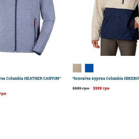
іча Columbia HEATHER CANYON™
Чоловіча куртка Columbia HIKEB
5999 грн
5599 грн
 грн