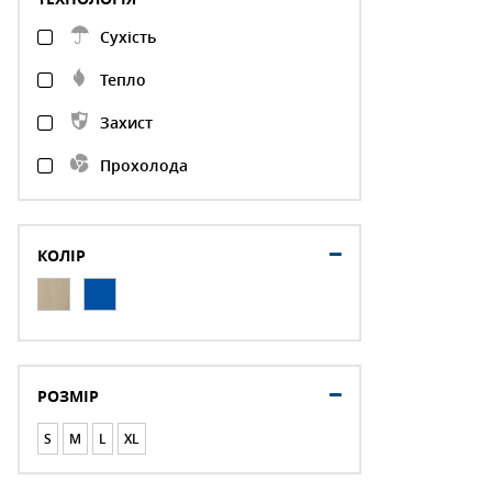
Сухість
Тепло
Захист
Прохолода
КОЛІР
РОЗМІР
S
M
L
XL