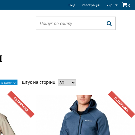
Укр
Вхід
Реєстрація
0
И
штук на сторінці
спаданню
СУПЕРЦІНА
СУПЕРЦІНА