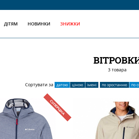
ДІТЯМ
НОВИНКИ
ЗНИЖКИ
ВІТРОВК
3 товара
Сортувати за
датою
ціною
імені
по зростанню
по 
СУПЕРЦІНА