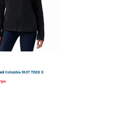
й Columbia FAST TREK II
 грн