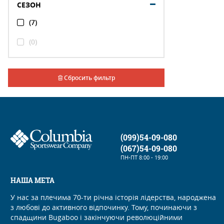
СЕЗОН
(7)
(0)
Сбросить фильтр
(099)54-09-080
(067)54-09-080
ПН-ПТ
8:00 - 19:00
НАША МЕТА
У нас за плечима 70-ти річна історія лідерства, народжена
з любові до активного відпочинку. Тому, починаючи з
спадщини Bugaboo і закінчуючи революційними