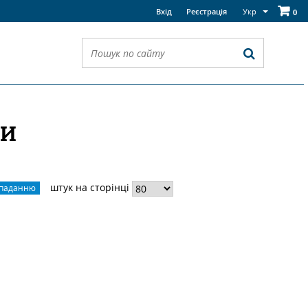
Укр
Вхід
Реєстрація
0
РИ
штук на сторінці
спаданню