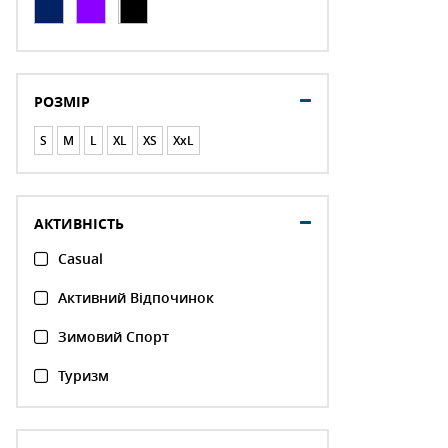
РОЗМІР
S
M
L
XL
XS
XxL
АКТИВНІСТЬ
Casual
Активний Відпочинок
Зимовий Спорт
Туризм