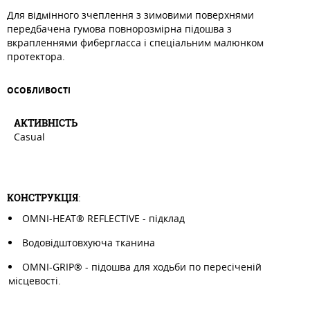
Для відмінного зчеплення з зимовими поверхнями
передбачена гумова повнорозмірна підошва з
вкрапленнями фибергласса і спеціальним малюнком
протектора.
ОСОБЛИВОСТI
АКТИВНIСТЬ
Casual
КОНСТРУКЦІЯ
:
OMNI-HEAT® REFLECTIVE - підклад
Водовідштовхуюча тканина
OMNI-GRIP® - підошва для ходьби по пересіченій
місцевості.