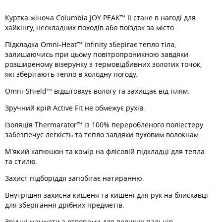
Куртка жіноча Columbia JOY PEAK™ II стане в нагоді для
хайкінгу, нескладних походів або поїздок за місто.
Підкладка Omni-Heat™ Infinity зберігає тепло тіла,
залишаючись при цьому повітропроникною завдяки
розширеному візерунку з термовідбивних золотих точок,
які зберігають тепло в холодну погоду.
Omni-Shield™ відштовхує вологу та захищає від плям.
Зручний крій Active Fit не обмежує рухів.
Ізоляція Thermarator™ із 100% переробленого поліестеру
забезпечує легкість та тепло завдяки пуховим волокнам.
М'який капюшон та комір на флісовій підкладці для тепла
та стилю.
Захист підборіддя запобігає натиранню.
Внутрішня захисна кишеня та кишені для рук на блискавці
для зберігання дрібних предметів.
Зручні манжети з отворами для великих пальців