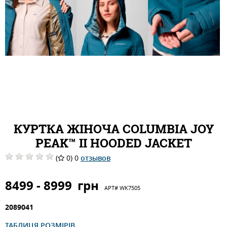
КУРТКА ЖІНОЧА COLUMBIA JOY
PEAK™ II HOODED JACKET
(
0) 0
отзывов
8499 - 8999
грн
АРТ#
WK7505
2089041
ТАБЛИЦЯ РОЗМІРІВ