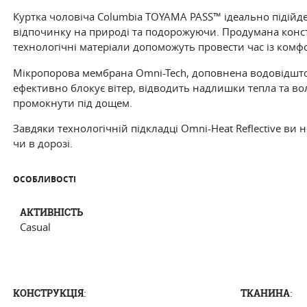
Куртка чоловіча Columbia TOYAMA PASS™ ідеально підійде
відпочинку на природі та подорожуючи. Продумана конст
технологічні матеріали допоможуть провести час із комфо
Мікропорова мембрана Omni-Tech, доповнена водовідш
ефективно блокує вітер, відводить надлишки тепла та воло
промокнути під дощем.
Завдяки технологічній підкладці Omni-Heat Reflective ви 
чи в дорозі.
ОСОБЛИВОСТI
АКТИВНIСТЬ
Casual
:
:
КОНСТРУКЦІЯ
ТКАНИНА