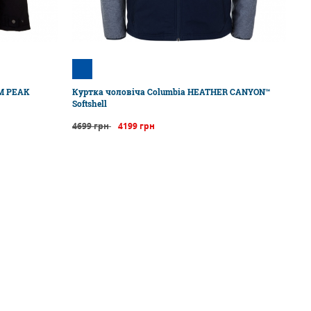
M PEAK
Куртка чоловіча Columbia HEATHER CANYON™
Softshell
4699 грн
4199 грн