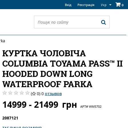
Укр
Вхід
Реєстрація
0
rka
КУРТКА ЧОЛОВІЧА
COLUMBIА TOYAMA PASS™ II
HOODED DOWN LONG
WATERPROOF PARKA
(
0) 0
отзывов
14999 - 21499
грн
АРТ#
WM5702
2087121