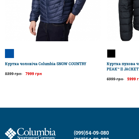
Куртка чоловіча Columbia SNOW COUNTRY
Куртка пухова ч
PEAK™ II JACKET
8399 грн
7999 грн
6999 грн
5999 
(099)54-09-080