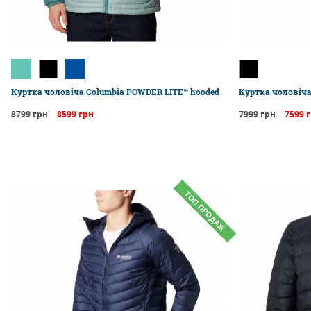
Куртка чоловіча Columbia POWDER LITE™ hooded
Куртка чоловіча
8799 грн
8599 грн
7999 грн
7599 
ТОП ПРОДАЖ