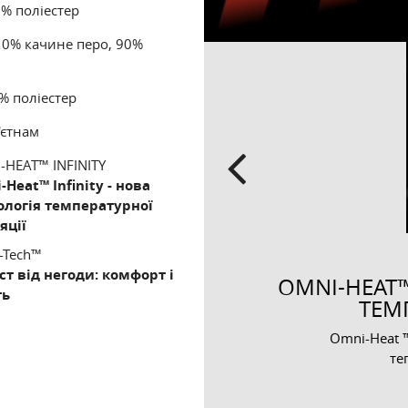
% поліестер
10% качине перо, 90%
% поліестер
'єтнам
Т І СУХІСТЬ
-HEAT™ INFINITY
Previous
Heat™ Infinity - нова
ахищає від води і
ологія температурної
яції
-Tech™
ст від негоди: комфорт і
OMNI-HEAT™
ть
ТЕМ
Omni-Heat ™
те