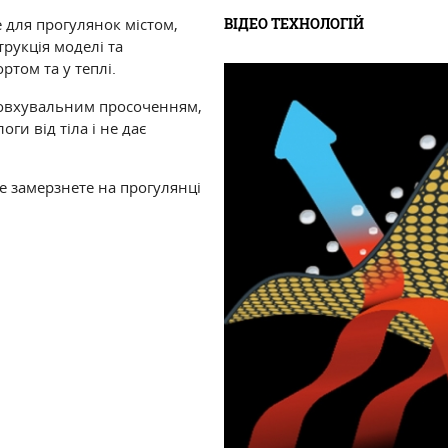
ВІДЕО ТЕХНОЛОГІЙ
 для прогулянок містом,
рукція моделі та
ртом та у теплі.
товхувальним просоченням,
ги від тіла і не дає
не замерзнете на прогулянці