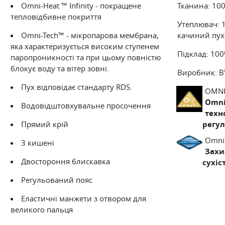
Omni-Heat ™ Infinity - покращене
Тканина: 100
тепловідбивне покриття
Утеплювач: 
Omni-Tech™ - мікропарова мембрана,
качиний пух
яка характеризується високим ступенем
Підклад: 100
паропроникності та при цьому повністю
OMNI-TECH™
блокує воду та вітер зовні.
Виробник: В
ЗАХИСТ ВІД НЕГОДИ: КОМФОР
Пух відповідає стандарту RDS.
OMNI
Omni-
Omni-Tech - водонепроникна мембрана, яка з
Водовідштовхувальне просочення
техн
відводить випаровування
Прямий крій
регул
Omni
3 кишені
Захи
Двостороння блискавка
сухіс
Регульований пояс
Еластичні манжети з отвором для
великого пальця