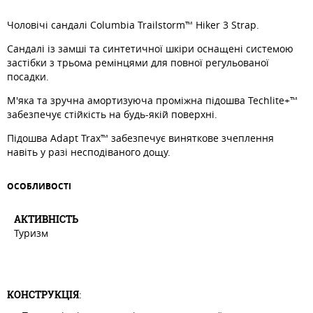
Чоловічі сандалі Columbia Trailstorm™ Hiker 3 Strap.
Сандалі із замші та синтетичної шкіри оснащені системою
застібки з трьома ремінцями для повної регульованої
посадки.
М'яка та зручна амортизуюча проміжна підошва Techlite+™
забезпечує стійкість на будь-якій поверхні.
Підошва Adapt Trax™️ забезпечує виняткове зчеплення
навіть у разі несподіваного дощу.
ОСОБЛИВОСТI
АКТИВНIСТЬ
Туризм
КОНСТРУКЦІЯ
: