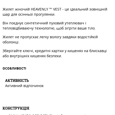
Жилет жіночий HEAVENLY ™ VEST - це ідеальний зовнішній
шар для осінньої прогулянки.
Він поєднує синтетичний пуховий утеплювач і
тепловідбиваючу технологію, щоб зігріти ваше тіло.
Жилет не пропускає легку вологу завдяки водостійкій
оболонці.
Зберігайте ключі, кредитні картки у кишенях на блискавці
або внутрішніх кишенях безпеки.
ОСОБЛИВОСТI
АКТИВНIСТЬ
Активний відпочинок
КОНСТРУКЦІЯ
: