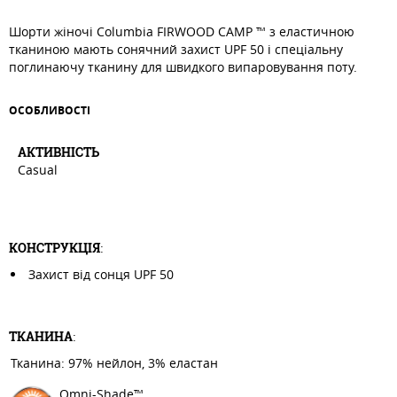
Шорти жіночі Columbia FIRWOOD CAMP ™ з еластичною
тканиною мають сонячний захист UPF 50 і спеціальну
поглинаючу тканину для швидкого випаровування поту.
ОСОБЛИВОСТI
АКТИВНIСТЬ
Casual
КОНСТРУКЦІЯ
:
Захист від сонця UPF 50
ТКАНИНА
:
Тканина: 97% нейлон, 3% еластан
Omni-Shade™