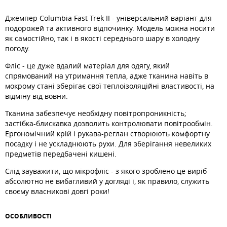
Джемпер Columbia Fast Trek II - універсальний варіант для
подорожей та активного відпочинку. Модель можна носити
як самостійно, так і в якості середнього шару в холодну
погоду.
Фліс - це дуже вдалий матеріал для одягу, який
спрямований на утримання тепла, адже тканина навіть в
мокрому стані зберігає свої теплоізоляційні властивості, на
відміну від вовни.
Тканина забезпечує необхідну повітропроникність;
застібка-блискавка дозволить контролювати повітрообмін.
Ергономічний крій і рукава-реглан створюють комфортну
посадку і не ускладнюють рухи. Для зберігання невеликих
предметів передбачені кишені.
Слід зауважити, що мікрофліс - з якого зроблено це виріб
абсолютно не вибагливий у догляді і, як правило, служить
своєму власникові довгі роки!
ОСОБЛИВОСТI