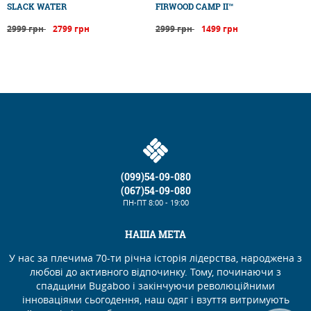
SLACK WATER
FIRWOOD CAMP II™
2999 грн
2799 грн
2999 грн
1499 грн
(099)54-09-080
(067)54-09-080
ПН-ПТ
8:00 - 19:00
НАША МЕТА
У нас за плечима 70-ти річна історія лідерства, народжена з
любові до активного відпочинку. Тому, починаючи з
спадщини Bugaboo і закінчуючи революційними
інноваціями сьогодення, наш одяг і взуття витримують