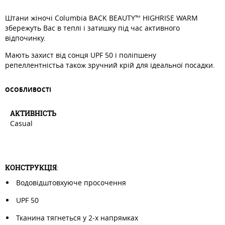
Штани жіночі Columbia BACK BEAUTY™ HIGHRISE WARM
збережуть Вас в теплі і затишку під час активного
відпочинку.
Мають захист від сонця UPF 50 і поліпшену
репеллентністьа також зручний крій для ідеальної посадки.
ОСОБЛИВОСТI
АКТИВНIСТЬ
Casual
КОНСТРУКЦІЯ
:
Водовідштовхуюче просочення
UPF 50
Тканина тягнеться у 2-х напрямках