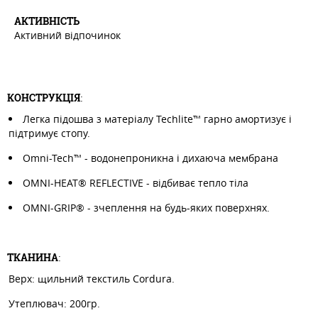
АКТИВНIСТЬ
Активний відпочинок
КОНСТРУКЦІЯ
:
Легка підошва з матеріалу Techlite™ гарно амортизує і
підтримує стопу.
Omni-Tech™ - водонепроникна і дихаюча мембрана
OMNI-HEAT® REFLECTIVE - відбиває тепло тіла
OMNI-GRIP® - зчеплення на будь-яких поверхнях.
ТКАНИНА
:
Верх: щильний текстиль Сordura.
Утеплювач: 200гр.