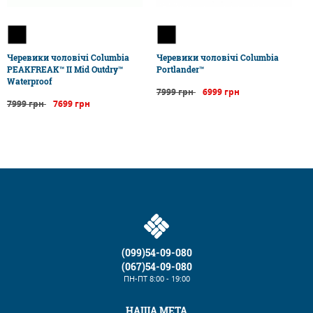
Черевики чоловічі Columbia
Черевики чоловічі Columbia
PEAKFREAK™ II Mid Outdry™
Portlander™
Waterproof
7999 грн
6999 грн
7999 грн
7699 грн
(099)54-09-080
(067)54-09-080
ПН-ПТ
8:00 - 19:00
НАША МЕТА