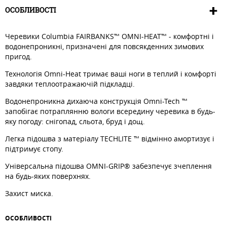
ОСОБЛИВОСТІ
Черевики Columbia FAIRBANKS™ OMNI-HEAT™ - комфортні і
водонепроникні, призначені для повсякденних зимових
пригод.
Технологія Omni-Heat тримає ваші ноги в теплий і комфорті
завдяки теплоотражаючій підкладці.
Водонепроникна дихаюча конструкція Omni-Tech ™
запобігає потраплянню вологи всередину черевика в будь-
яку погоду: снігопад, сльота, бруд і дощ.
Легка підошва з матеріалу TECHLITE ™ відмінно амортизує і
підтримує стопу.
Універсальна підошва OMNI-GRIP® забезпечує зчеплення
на будь-яких поверхнях.
Захист миска.
ОСОБЛИВОСТI