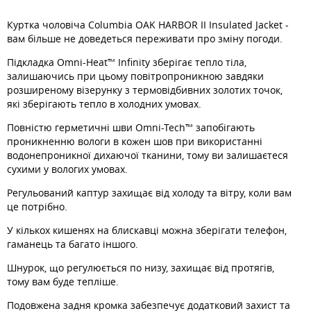
Куртка чоловіча Columbia OAK HARBOR II Insulated Jacket -
вам більше не доведеться переживати про зміну погоди.
Підкладка Omni-Heat™ Infinity зберігає тепло тіла,
залишаючись при цьому повітропроникною завдяки
розширеному візерунку з термовідбивних золотих точок,
які зберігають тепло в холодних умовах.
Повністю герметичні шви Omni-Tech™ запобігають
проникненню вологи в кожен шов при використанні
водонепроникної дихаючої тканини, тому ви залишаєтеся
сухими у вологих умовах.
Регульований каптур захищає від холоду та вітру, коли вам
це потрібно.
У кількох кишенях на блискавці можна зберігати телефон,
гаманець та багато іншого.
Шнурок, що регулюється по низу, захищає від протягів,
тому вам буде тепліше.
Подовжена задня кромка забезпечує додатковий захист та