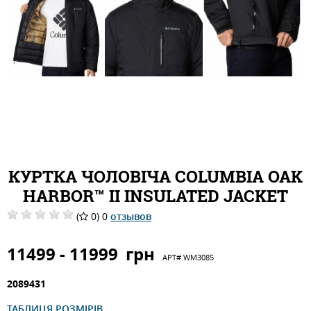
КУРТКА ЧОЛОВІЧА COLUMBIA OAK
HARBOR™ II INSULATED JACKET
(
0) 0
отзывов
11499 - 11999
грн
АРТ#
WM3085
2089431
ТАБЛИЦЯ РОЗМІРІВ