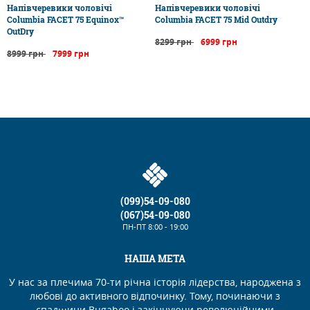
Напівчеревики чоловічі
Напівчеревики чоловічі
Columbia FACET 75 Equinox™
Columbia FACET 75 Mid Outdry
OutDry
8299 грн
6999 грн
8999 грн
7999 грн
(099)54-09-080
(067)54-09-080
ПН-ПТ
8:00 - 19:00
НАША МЕТА
У нас за плечима 70-ти річна історія лідерства, народжена з
любові до активного відпочинку. Тому, починаючи з
спадщини Bugaboo і закінчуючи революційними