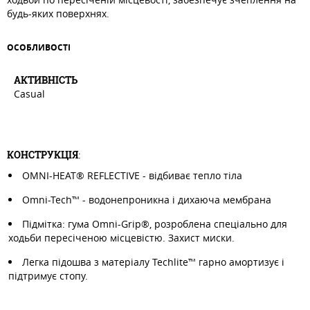
будь-яких поверхнях.
ОСОБЛИВОСТI
АКТИВНIСТЬ
Casual
КОНСТРУКЦІЯ
:
OMNI-HEAT® REFLECTIVE - відбиває тепло тіла
Omni-Tech™ - водонепроникна і дихаюча мембрана
Підмітка: гума Omni-Grip®, розроблена спеціально для
ходьби пересіченою місцевістю. Захист миски.
Легка підошва з матеріалу Techlite™ гарно амортизує і
підтримує стопу.