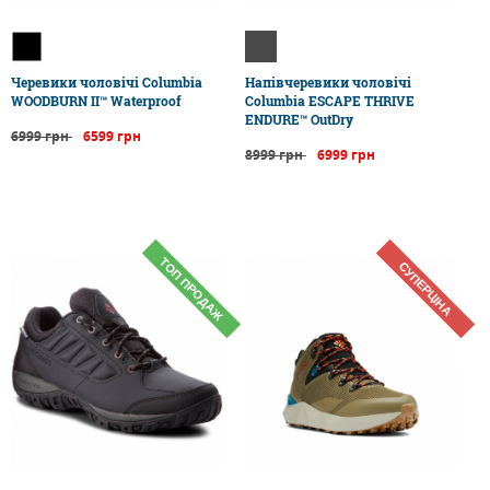
Черевики чоловічі Columbia
Напівчеревики чоловічі
WOODBURN II™ Waterproof
Columbia ESCAPE THRIVE
ENDURE™ OutDry
6999 грн
6599 грн
8999 грн
6999 грн
ТОП ПРОДАЖ
СУПЕРЦІНА