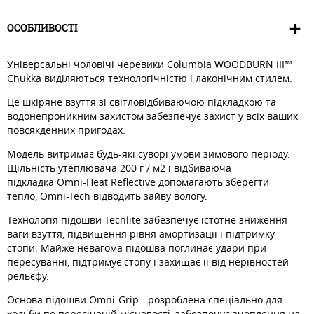
ОСОБЛИВОСТІ
Універсальні чоловічі черевики Columbia WOODBURN III™
Chukka виділяються технологічністю і лаконічним стилем.
Це шкіряне взуття зі світловідбиваючою підкладкою та
водонепроникним захистом забезпечує захист у всіх ваших
повсякденних пригодах.
Модель витримає будь-які суворі умови зимового періоду.
Щільність утеплювача 200 г / м2 і відбиваюча
підкладка Omni-Heat Reflective допомагають зберегти
тепло, Omni-Tech відводить зайву вологу.
Технологія підошви Techlite забезпечує істотне зниження
ваги взуття, підвищення рівня амортизації і підтримку
стопи. Майже невагома підошва поглинає удари при
пересуванні, підтримує стопу і захищає її від нерівностей
рельєфу.
Основа підошви Omni-Grip - розроблена спеціально для
ходьби по пересіченій місцевості, забезпечує зчеплення на