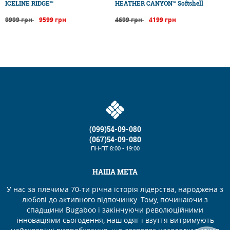
ICELINE RIDGE™
HEATHER CANYON™ Softshell
9999 грн
9599 грн
4699 грн
4199 грн
(099)54-09-080
(067)54-09-080
ПН-ПТ
8:00 - 19:00
НАША МЕТА
У нас за плечима 70-ти річна історія лідерства, народжена з
любові до активного відпочинку. Тому, починаючи з
спадщини Bugaboo і закінчуючи революційними
інноваціями сьогодення, наш одяг і взуття витримують