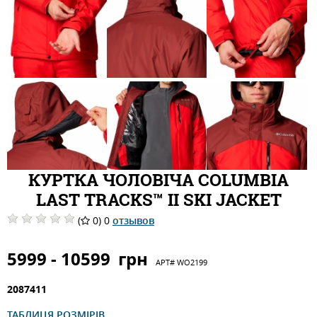
КУРТКА ЧОЛОВІЧА COLUMBIA
LAST TRACKS™ II SKI JACKET
(
0) 0
отзывов
5999 - 10599
грн
АРТ#
WO2199
2087411
ТАБЛИЦЯ РОЗМІРІВ