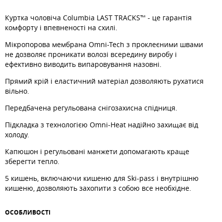
Куртка чоловіча Columbia LAST TRACKS™ - це гарантія
комфорту і впевненості на схилі.
Мікропорова мембрана Omni-Tech з проклеєними швами
не дозволяє проникати волозі всередину виробу і
ефективно виводить випаровування назовні.
Прямий крій і еластичний матеріал дозволяють рухатися
вільно.
Передбачена регульована снігозахисна спідниця.
Підкладка з технологією Omni-Heat надійно захищає від
холоду.
Капюшон і регульовані манжети допомагають краще
зберегти тепло.
5 кишень, включаючи кишеню для Ski-pass і внутрішню
кишеню, дозволяють захопити з собою все необхідне.
ОСОБЛИВОСТI