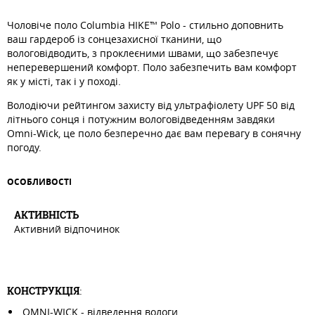
Чоловіче поло Columbia HIKE™ Polo - стильно доповнить
ваш гардероб із сонцезахисної тканини, що
вологовідводить, з проклеєними швами, що забезпечує
неперевершений комфорт. Поло забезпечить вам комфорт
як у місті, так і у поході.
Володіючи рейтингом захисту від ультрафіолету UPF 50 від
літнього сонця і потужним вологовідведенням завдяки
Omni-Wick, це поло безперечно дає вам перевагу в сонячну
погоду.
ОСОБЛИВОСТI
АКТИВНIСТЬ
Активний відпочинок
КОНСТРУКЦІЯ
:
OMNI-WICK - відведення вологи