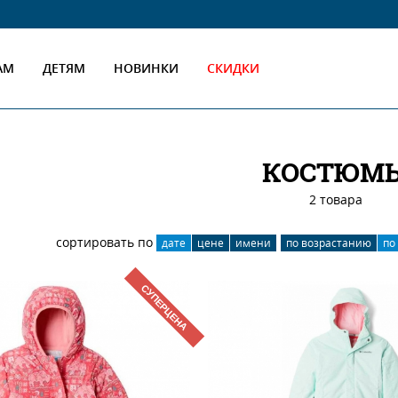
АМ
ДЕТЯМ
НОВИНКИ
СКИДКИ
КОСТЮМ
2 товара
сортировать по
дате
цене
имени
по возрастанию
по
СУПЕРЦЕНА