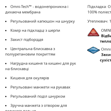
Omni-Tech™ - водонепроникна і
Підкладка: Om
дихаюча мембрана
100% поліес
Регульований капюшон на шнурку
Утеплювач: 1
Комір на підкладці з шерпи
OMNI
OMNI-TECH™
Відб
Захист підборіддя
ЗАХИСТ ВІД НЕГОДИ: КОМФОР
тепл
Центральна блискавка з
Omni
Omni-Tech - водонепроникна мембрана, яка з
поліуретановим покриттям
Захи
відводить випаровування
сухіс
Нагрудна кишеня та кишені для рук
на блискавці
Кишеня для окулярів
Регульовані манжети на рукавах
Регульований поділ шнурком
Зручна манжета з отвором для
великого пальця