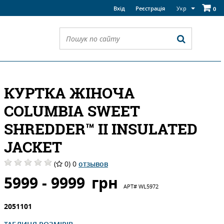
Укр
Вхід
Реєстрація
0
КУРТКА ЖІНОЧА
COLUMBIА SWEET
SHREDDER™ II INSULATED
JACKET
(
0) 0
отзывов
5999 - 9999
грн
АРТ#
WL5972
2051101