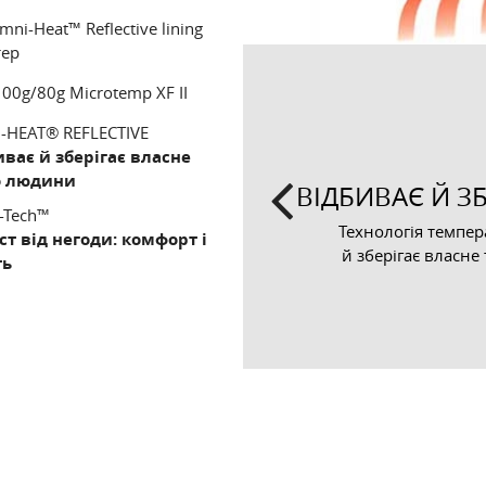
ni-Heat™ Reflective lining
тер
00g/80g Microtemp XF II
-HEAT® REFLECTIVE
иває й зберігає власне
Т І СУХІСТЬ
о людини
ВІДБИВАЄ Й З
-Tech™
Previous
ахищає від води і
Технологія темпера
ст від негоди: комфорт і
й зберігає власне
ть