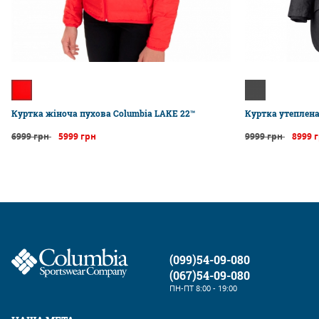
Куртка жіноча пухова Columbia LAKE 22™
Куртка утеплена
6999 грн
5999 грн
9999 грн
8999 
(099)54-09-080
(067)54-09-080
ПН-ПТ
8:00 - 19:00