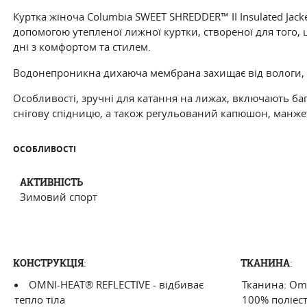
Куртка жіноча Columbiа SWEET SHREDDER™ II Insulated Jack
допомогою утепленої лижної куртки, створеної для того, щ
дні з комфортом та стилем.
Водонепроникна дихаюча мембрана захищає від вологи, а 
Особливості, зручні для катання на лижах, включають ба
снігову спідницю, а також регульований капюшон, манжет
ОСОБЛИВОСТI
АКТИВНIСТЬ
Зимовий спорт
:
:
КОНСТРУКЦІЯ
ТКАНИНА
OMNI-HEAT® REFLECTIVE - відбиває
Тканина: Omn
тепло тіла
100% поліест