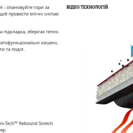
ВІДЕО ТЕХНОЛОГІЙ
et - опановуйте гори за
об провести епічні снігові
підкладка, зберігає тепло.
гатофункціональні кишені,
и та поділ.
i-Tech™ Rebound Stretch
ер.