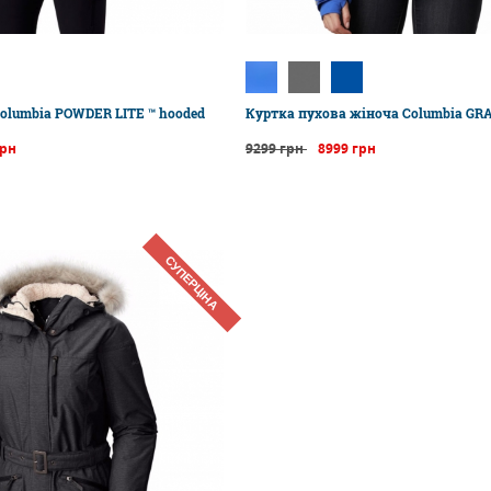
olumbia POWDER LITE ™ hooded
Куртка пухова жіноча Columbia GR
грн
9299 грн
8999 грн
СУПЕРЦІНА